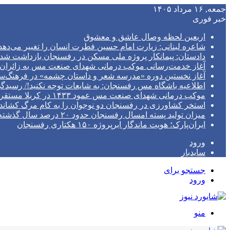
جمعه, ۱۶ مرداد ۱۴۰۵
خبر فوری
اربعین لحظه وصال عاشق و معشوق
شاعره لبنانی: زیارت امام حسین فطرت انسان را تغییر می‌دهد
دادستان: پیمانکار پروژه ملی مسکن در رفسنجان بازداشت شد
آغاز خدمت‌رسانی موکب درمانی شهدای صنعت مس به زائران ا
آغاز نخستین دوره «مدرسه شعر و داستان چشمه» در فرهنگ
اطلاعیه باشگاه مس رفسنجان: به شایعات توجه نکنید!/ رسیدگی پرونده در S
موکب درمانی شهدای صنعت مس عمود ۱۴۳۳ در کربلا مستقر خواهد شد/ تیم پزشکی با مجهزترین امکانات به زوار اربعین خدمات می‌دهد
استخر کشاورزی در رفسنجان دو نوجوان را به کام مرگ کشاند
میزان تولید پسته امسال رفسنجان حدود ۲۰ درصد سال گذشته است
ایران‌پارک؛ هویت ماندگار ابرپروژه ۱۵۰ هکتاری رفسنجان
ورود
سایدبار
جستجو برای
ورود
منو