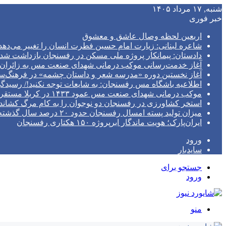
شنبه, ۱۷ مرداد ۱۴۰۵
خبر فوری
اربعین لحظه وصال عاشق و معشوق
شاعره لبنانی: زیارت امام حسین فطرت انسان را تغییر می‌دهد
دادستان: پیمانکار پروژه ملی مسکن در رفسنجان بازداشت شد
آغاز خدمت‌رسانی موکب درمانی شهدای صنعت مس به زائران ا
آغاز نخستین دوره «مدرسه شعر و داستان چشمه» در فرهنگ
اطلاعیه باشگاه مس رفسنجان: به شایعات توجه نکنید!/ رسیدگی پرونده در S
موکب درمانی شهدای صنعت مس عمود ۱۴۳۳ در کربلا مستقر خواهد شد/ تیم پزشکی با مجهزترین امکانات به زوار اربعین خدمات می‌دهد
استخر کشاورزی در رفسنجان دو نوجوان را به کام مرگ کشاند
میزان تولید پسته امسال رفسنجان حدود ۲۰ درصد سال گذشته است
ایران‌پارک؛ هویت ماندگار ابرپروژه ۱۵۰ هکتاری رفسنجان
ورود
سایدبار
جستجو برای
ورود
منو