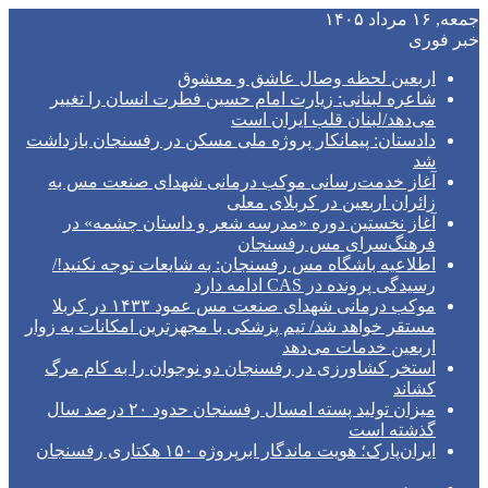
جمعه, ۱۶ مرداد ۱۴۰۵
خبر فوری
اربعین لحظه وصال عاشق و معشوق
شاعره لبنانی: زیارت امام حسین فطرت انسان را تغییر
می‌دهد/لبنان قلب ایران است
دادستان: پیمانکار پروژه ملی مسکن در رفسنجان بازداشت
شد
آغاز خدمت‌رسانی موکب درمانی شهدای صنعت مس به
زائران اربعین در کربلای معلی
آغاز نخستین دوره «مدرسه شعر و داستان چشمه» در
فرهنگ‌سرای مس رفسنجان
اطلاعیه باشگاه مس رفسنجان: به شایعات توجه نکنید!/
رسیدگی پرونده در CAS ادامه دارد
موکب درمانی شهدای صنعت مس عمود ۱۴۳۳ در کربلا
مستقر خواهد شد/ تیم پزشکی با مجهزترین امکانات به زوار
اربعین خدمات می‌دهد
استخر کشاورزی در رفسنجان دو نوجوان را به کام مرگ
کشاند
میزان تولید پسته امسال رفسنجان حدود ۲۰ درصد سال
گذشته است
ایران‌پارک؛ هویت ماندگار ابرپروژه ۱۵۰ هکتاری رفسنجان