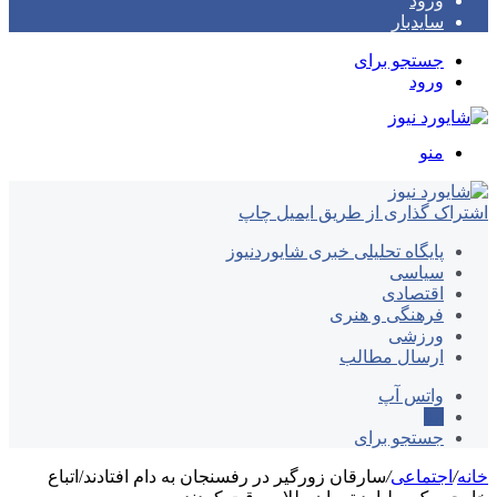
ورود
سایدبار
جستجو برای
ورود
منو
اشتراک گذاری از طریق ایمیل
چاپ
پایگاه تحلیلی خبری شایوردنیوز
سیاسی
اقتصادی
فرهنگی و هنری
ورزشی
ارسال مطالب
واتس آپ
ایتا
جستجو برای
خانه
/
اجتماعی
/
سارقان زورگیر در رفسنجان به دام افتادند/اتباع