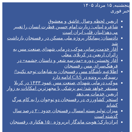
پنجشنبه, ۱۵ مرداد ۱۴۰۵
خبر فوری
اربعین لحظه وصال عاشق و معشوق
شاعره لبنانی: زیارت امام حسین فطرت انسان را تغییر
می‌دهد/لبنان قلب ایران است
دادستان: پیمانکار پروژه ملی مسکن در رفسنجان بازداشت
شد
آغاز خدمت‌رسانی موکب درمانی شهدای صنعت مس به
زائران اربعین در کربلای معلی
آغاز نخستین دوره «مدرسه شعر و داستان چشمه» در
فرهنگ‌سرای مس رفسنجان
اطلاعیه باشگاه مس رفسنجان: به شایعات توجه نکنید!/
رسیدگی پرونده در CAS ادامه دارد
موکب درمانی شهدای صنعت مس عمود ۱۴۳۳ در کربلا
مستقر خواهد شد/ تیم پزشکی با مجهزترین امکانات به زوار
اربعین خدمات می‌دهد
استخر کشاورزی در رفسنجان دو نوجوان را به کام مرگ
کشاند
میزان تولید پسته امسال رفسنجان حدود ۲۰ درصد سال
گذشته است
ایران‌پارک؛ هویت ماندگار ابرپروژه ۱۵۰ هکتاری رفسنجان