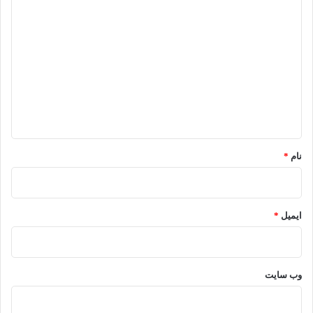
د
ی
د
گ
ا
ه
*
نام
*
ایمیل
*
وب‌ سایت