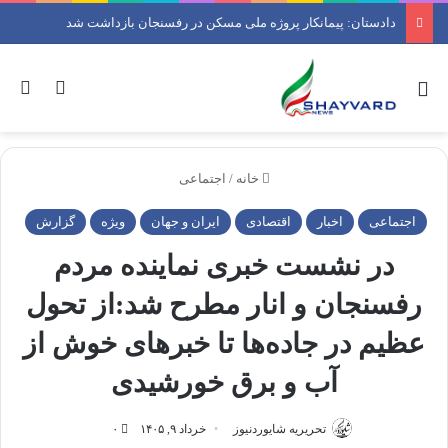
دادستان: پیمانکار پروژه ملی مسکن در رفسنجان بازداشت شد
منو
ورود
جس
خانه
/
اجتماعی
اجتماعی
اخبار
اقتصادی
ایران و جهان
ویژه
گزارش
در نشست خبری نماینده مردم
رفسنجان و انار مطرح شد:از تحول
عظیم در جاده‌ها تا خبرهای خوش از
آب و برق خورشیدی
تحریریه شایوردنیوز
خرداد ۹, ۱۴۰۵
۰