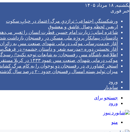
یکشنبه, ۱۸ مرداد ۱۴۰۵
خبر فوری
ورشکستگیِ اجتماعی؛ تراژدیِ مرگِ اعتماد در حبابِ سکوت
اربعین لحظه وصال عاشق و معشوق
شاعره لبنانی: زیارت امام حسین فطرت انسان را تغییر می‌دهد
دادستان: پیمانکار پروژه ملی مسکن در رفسنجان بازداشت شد
آغاز خدمت‌رسانی موکب درمانی شهدای صنعت مس به زائران ا
آغاز نخستین دوره «مدرسه شعر و داستان چشمه» در فرهنگ
اطلاعیه باشگاه مس رفسنجان: به شایعات توجه نکنید!/ رسیدگی پرونده در S
موکب درمانی شهدای صنعت مس عمود ۱۴۳۳ در کربلا مستقر خواهد شد/ تیم پزشکی با مجهزترین امکانات به زوار اربعین خدمات می‌دهد
استخر کشاورزی در رفسنجان دو نوجوان را به کام مرگ کشاند
میزان تولید پسته امسال رفسنجان حدود ۲۰ درصد سال گذشته است
ورود
سایدبار
جستجو برای
ورود
منو