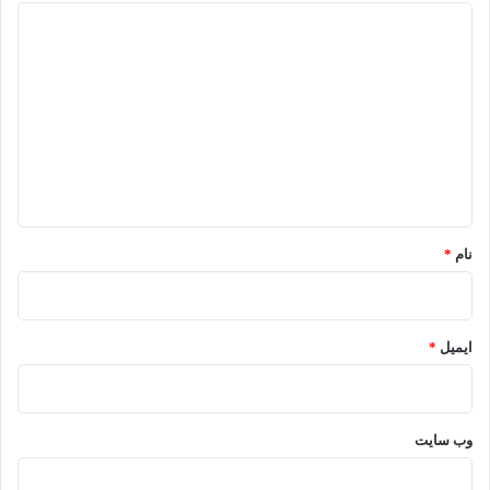
د
ی
د
گ
ا
ه
*
نام
*
ایمیل
*
وب‌ سایت