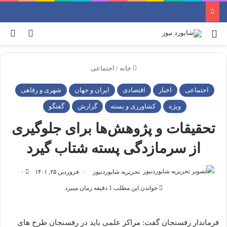
منو
ورود
جس
خانه
/
اجتماعی
اجتماعی
اخبار
اقتصادی
ایران و جهان
شهری و رفاهی
ویژه
کشاورزی و پسته
گزارش
گفتگو
تحقیقات و پژوهش‌ها برای جلوگیری
از سرمازدگی پسته شتاب گیرد
تحریریه شایوردنیوز
فروردین ۲۵, ۱۴۰۱
۰
خواندن این مطلب 1 دقیقه زمان میبرد
فرماندار رفسنجان گفت: مراکز علمی باید در رفسنجان طرح های