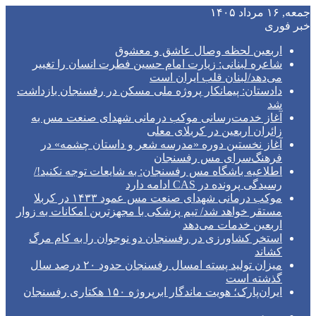
جمعه, ۱۶ مرداد ۱۴۰۵
خبر فوری
اربعین لحظه وصال عاشق و معشوق
شاعره لبنانی: زیارت امام حسین فطرت انسان را تغییر
می‌دهد/لبنان قلب ایران است
دادستان: پیمانکار پروژه ملی مسکن در رفسنجان بازداشت
شد
آغاز خدمت‌رسانی موکب درمانی شهدای صنعت مس به
زائران اربعین در کربلای معلی
آغاز نخستین دوره «مدرسه شعر و داستان چشمه» در
فرهنگ‌سرای مس رفسنجان
اطلاعیه باشگاه مس رفسنجان: به شایعات توجه نکنید!/
رسیدگی پرونده در CAS ادامه دارد
موکب درمانی شهدای صنعت مس عمود ۱۴۳۳ در کربلا
مستقر خواهد شد/ تیم پزشکی با مجهزترین امکانات به زوار
اربعین خدمات می‌دهد
استخر کشاورزی در رفسنجان دو نوجوان را به کام مرگ
کشاند
میزان تولید پسته امسال رفسنجان حدود ۲۰ درصد سال
گذشته است
ایران‌پارک؛ هویت ماندگار ابرپروژه ۱۵۰ هکتاری رفسنجان