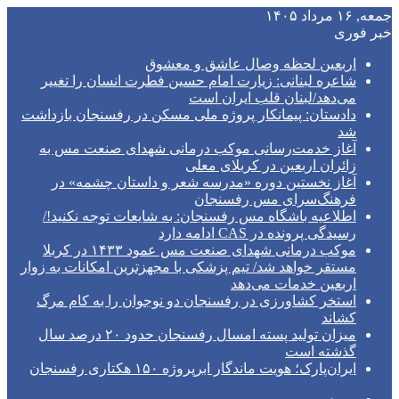
جمعه, ۱۶ مرداد ۱۴۰۵
خبر فوری
اربعین لحظه وصال عاشق و معشوق
شاعره لبنانی: زیارت امام حسین فطرت انسان را تغییر
می‌دهد/لبنان قلب ایران است
دادستان: پیمانکار پروژه ملی مسکن در رفسنجان بازداشت
شد
آغاز خدمت‌رسانی موکب درمانی شهدای صنعت مس به
زائران اربعین در کربلای معلی
آغاز نخستین دوره «مدرسه شعر و داستان چشمه» در
فرهنگ‌سرای مس رفسنجان
اطلاعیه باشگاه مس رفسنجان: به شایعات توجه نکنید!/
رسیدگی پرونده در CAS ادامه دارد
موکب درمانی شهدای صنعت مس عمود ۱۴۳۳ در کربلا
مستقر خواهد شد/ تیم پزشکی با مجهزترین امکانات به زوار
اربعین خدمات می‌دهد
استخر کشاورزی در رفسنجان دو نوجوان را به کام مرگ
کشاند
میزان تولید پسته امسال رفسنجان حدود ۲۰ درصد سال
گذشته است
ایران‌پارک؛ هویت ماندگار ابرپروژه ۱۵۰ هکتاری رفسنجان