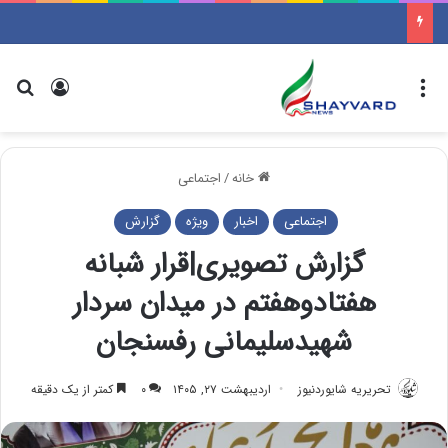
منو
ورود
جس
خانه
/
اجتماعی
اجتماعی
اخبار
ویژه
گزارش
گزارش تصویری|قرار شبانه
هفتادوهفتم در میدان سردار
شهیدسلیمانی رفسنجان
تحریریه شایوردنیوز
اردیبهشت ۲۷, ۱۴۰۵
۰
کمتر از یک دقیقه