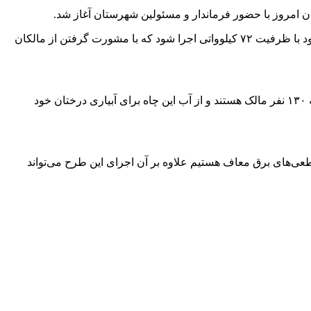
به گزارش معین عسکری پور مجری طرح و نماینده شرکت آکسون و کیان پرتو گستر در این آئین اظهار کرد: در اجرای این پروژه ابتدا قرار بود با ظرفیت ۷۲ کیلوواتی اجرا شود که با مشورت گرفتن از مالکان
حمید دادخدایی نماینده مالکان چاه تلمبه کشاورزی خیرآباد واقع در شمال شهر صفائیه از تواب بخش فردوس نیز اظهار کرد: در این چاه تلمبه ۱۳۰ نفر مالک هستند و از آب این چاه برای آبیاری درختان خود
قطعی‌های برق معاف هستیم علاوه بر آن اجرای این طرح می‌تواند