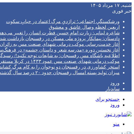
شنبه, ۱۷ مرداد ۱۴۰۵
خبر فوری
ورشکستگیِ اجتماعی؛ تراژدیِ مرگِ اعتماد در حبابِ سکوت
اربعین لحظه وصال عاشق و معشوق
شاعره لبنانی: زیارت امام حسین فطرت انسان را تغییر می‌دهد
دادستان: پیمانکار پروژه ملی مسکن در رفسنجان بازداشت شد
آغاز خدمت‌رسانی موکب درمانی شهدای صنعت مس به زائران ا
آغاز نخستین دوره «مدرسه شعر و داستان چشمه» در فرهنگ
اطلاعیه باشگاه مس رفسنجان: به شایعات توجه نکنید!/ رسیدگی پرونده در S
موکب درمانی شهدای صنعت مس عمود ۱۴۳۳ در کربلا مستقر خواهد شد/ تیم پزشکی با مجهزترین امکانات به زوار اربعین خدمات می‌دهد
استخر کشاورزی در رفسنجان دو نوجوان را به کام مرگ کشاند
میزان تولید پسته امسال رفسنجان حدود ۲۰ درصد سال گذشته است
ورود
سایدبار
جستجو برای
ورود
منو