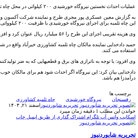
عملیات احداث نخستین نیروگاه خورشیدی ۲۰۰ کیلواتی در محل چاه تلمبه خیرآباد واقع در شمال شهر صفائیه از توابع بخش فردوس رفسنجان امروز با حضور فرماندار و مسئولین شهرستان آغاز شد.
این چاه تلمبه برای اجرای نیروگاه خورشیدی با ظرفیت ۲۰۰ کیلوواتی موافقت شد.
وی هزینه تقریبی اجرای این طرح را ۵۶ میلیارد ریال عنوان کرد و افزود: این پروژه اجرا و تا اواخر فروردین ماه تحویل داده خواهد شد.
استفاده می کنند.
وی افزود: با توجه به ناترازی های برق و قطعیهایی که به ضر تولیدک
دادخدایی بیان کرد: این نیروگاه اگر احداث شود هم برای مالکان خوب 
درآمدزا هم باشد.
برچسب ها
رفسنجان
نیروگاه خورشیدی
چاه تلمبه کشاورزی
تحریریه شایوردنیوز
اسفند ۲۱, ۱۴۰۳
خواندن این مطلب 1 دقیقه زمان میبرد
اسکایپ
واتس آپ
تلگرام
اشتراک گذاری از طریق ایمیل
چاپ
تحریریه شایوردنیوز