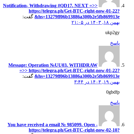
Notification- Withdrawing #QD17. NEXT =>>
https://telegra.ph/Get-BTC-right-now-01-22?
hs=13279ff06b13886a300b2e5fb869913e&
گفت:
بهمن ۱۸, ۱۴۰۳ در ۲۱:۰۵
ukp2gy
پاسخ
Message: Operation №UU03. WITHDRAW
=>> https://telegra.ph/Get-BTC-right-now-01-22?
hs=13279ff06b13886a300b2e5fb869913e&
گفت:
بهمن ۱۹, ۱۴۰۳ در ۳:۴۴
0gbdfp
پاسخ
You have received a email № 985099. Open -
https://telegra.ph/Get-BTC-right-now-02-10?