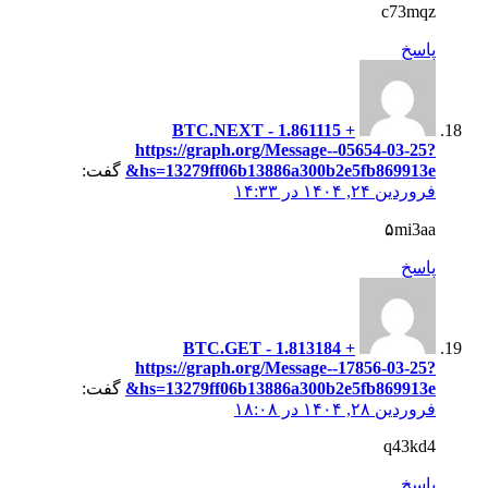
c73mqz
پاسخ
+ 1.861115 BTC.NEXT -
https://graph.org/Message--05654-03-25?
hs=13279ff06b13886a300b2e5fb869913e&
گفت:
فروردین ۲۴, ۱۴۰۴ در ۱۴:۳۳
۵mi3aa
پاسخ
+ 1.813184 BTC.GET -
https://graph.org/Message--17856-03-25?
hs=13279ff06b13886a300b2e5fb869913e&
گفت:
فروردین ۲۸, ۱۴۰۴ در ۱۸:۰۸
q43kd4
پاسخ