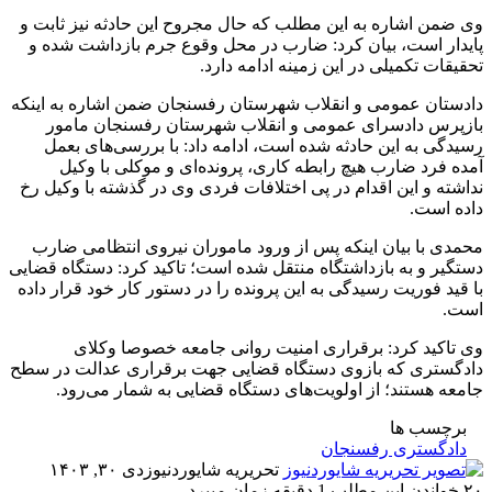
وی ضمن اشاره به این مطلب که حال مجروح این حادثه نیز ثابت و
پایدار است، بیان کرد: ضارب در محل وقوع جرم بازداشت شده و
تحقیقات تکمیلی در این زمینه ادامه دارد.
دادستان عمومی و انقلاب شهرستان رفسنجان ضمن اشاره به اینکه
بازپرس دادسرای عمومی و انقلاب شهرستان رفسنجان مامور
رسیدگی به این حادثه شده است، ادامه داد: با بررسی‌های بعمل
آمده فرد ضارب هیچ رابطه کاری، پرونده‌ای و موکلی با وکیل
نداشته و این اقدام در پی اختلافات فردی وی در گذشته با وکیل رخ
داده است.
محمدی با بیان اینکه پس از ورود ماموران نیروی انتظامی ضارب
دستگیر و به بازداشتگاه منتقل شده است؛ تاکید کرد: دستگاه قضایی
با قید فوریت رسیدگی به این پرونده را در دستور کار خود قرار داده
است.
وی تاکید کرد: برقراری امنیت روانی جامعه خصوصا وکلای
دادگستری که بازوی دستگاه قضایی جهت برقراری عدالت در سطح
جامعه هستند؛ از اولویت‌های دستگاه قضایی به شمار می‌رود.
برچسب ها
دادگستری رفسنجان
تحریریه شایوردنیوز
دی ۳۰, ۱۴۰۳
۲۰
خواندن این مطلب 1 دقیقه زمان میبرد