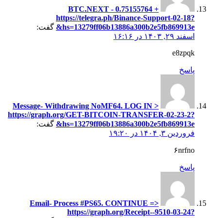
+ 0.75155764 BTC.NEXT -
https://telegra.ph/Binance-Support-02-18?
hs=13279ff06b13886a300b2e5fb869913e&
گفت:
اسفند ۲۹, ۱۴۰۳ در ۱۶:۱۶
e8zpqk
پاسخ
Message- Withdrawing NoMF64. LOG IN >
https://graph.org/GET-BITCOIN-TRANSFER-02-23-2?
hs=13279ff06b13886a300b2e5fb869913e&
گفت:
فروردین ۳, ۱۴۰۴ در ۱۹:۲۰
۶nrfno
پاسخ
Email- Process #PS65. CONTINUE =>
https://graph.org/Receipt--9510-03-24?