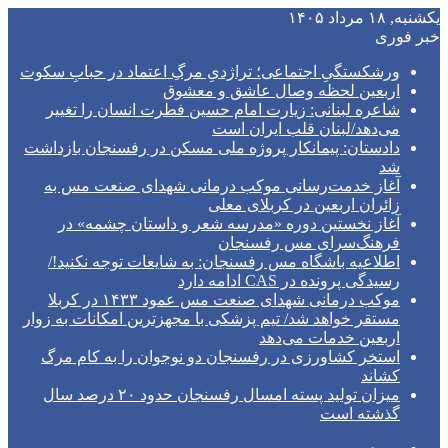
یکشنبه, ۱۸ مرداد ۱۴۰۵
خبر فوری
ورشکستگیِ اجتماعی؛ تراژدیِ مرگِ اعتماد در حبابِ سکوت
اربعین لحظه وصال عاشق و معشوق
شاعره لبنانی: زیارت امام حسین فطرت انسان را تغییر
می‌دهد/لبنان قلب ایران است
دادستان: پیمانکار پروژه ملی مسکن در رفسنجان بازداشت
شد
آغاز خدمت‌رسانی موکب درمانی شهدای صنعت مس به
زائران اربعین در کربلای معلی
آغاز نخستین دوره «مدرسه شعر و داستان چشمه» در
فرهنگ‌سرای مس رفسنجان
اطلاعیه باشگاه مس رفسنجان: به شایعات توجه نکنید!/
رسیدگی پرونده در CAS ادامه دارد
موکب درمانی شهدای صنعت مس عمود ۱۴۳۳ در کربلا
مستقر خواهد شد/ تیم پزشکی با مجهزترین امکانات به زوار
اربعین خدمات می‌دهد
استخر کشاورزی در رفسنجان دو نوجوان را به کام مرگ
کشاند
میزان تولید پسته امسال رفسنجان حدود ۲۰ درصد سال
گذشته است