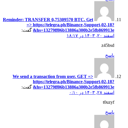
Reminder: TRANSFER 0,75309570 BTC. Get
=> https://telegra.ph/Binance-Support-02-18?
hs=13279ff06b13886a300b2e5fb869913e&
گفت:
اسفند ۲۰, ۱۴۰۳ در ۱۸:۱۷
z45bsd
پاسخ
We send a transaction from user. GЕТ =>
https://telegra.ph/Binance-Support-02-18?
hs=13279ff06b13886a300b2e5fb869913e&
گفت:
اسفند ۲۸, ۱۴۰۳ در ۰:۱۰
t0uzyf
پاسخ