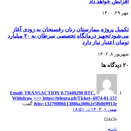
افزایش خواهد داد
مهر ۲۹, ۱۴۰۰
تکمیل پروژه بیمارستان زنان رفسنجان به زودی آغاز
می‌شود/تجهیز درمانگاه تخصصی سرطان به ۲۰ میلیارد
تومان اعتبار نیاز دارد
شهریور ۸, ۱۴۰۲
‫۲۰ دیدگاه ها
Email: TRANSACTION 0,75449290 BTC.
Withdraw =>> https://telegra.ph/Ticket--6974-01-15?
hs=13279ff06b13886a300b2e5fb869913e&
گفت:
بهمن ۱, ۱۴۰۳ در ۱۸:۵۱
f24x5e
پاسخ