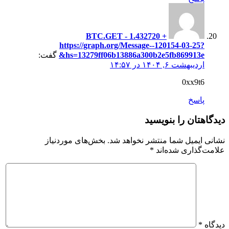
+ 1.432720 BTC.GET -
https://graph.org/Message--120154-03-25?
hs=13279ff06b13886a300b2e5fb869913e&
گفت:
اردیبهشت ۶, ۱۴۰۴ در ۱۴:۵۷
0xx9t6
پاسخ
دیدگاهتان را بنویسید
نشانی ایمیل شما منتشر نخواهد شد.
بخش‌های موردنیاز
علامت‌گذاری شده‌اند
*
دیدگاه
*