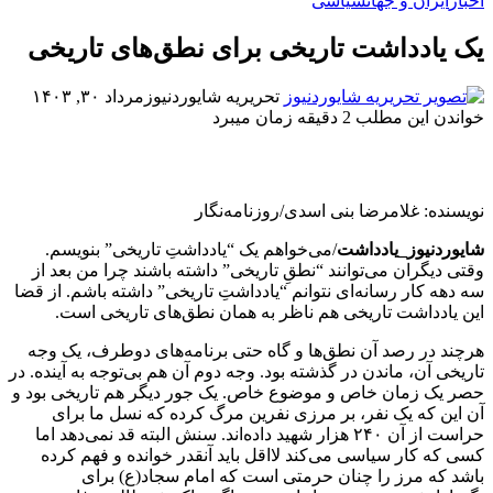
اخبار
ایران و جهان
سیاسی
یک یادداشت تاریخی برای نطق‌های تاریخی
تحریریه شایوردنیوز
مرداد ۳۰, ۱۴۰۳
خواندن این مطلب 2 دقیقه زمان میبرد
نویسنده: غلامرضا بنی اسدی/روزنامه‌نگار
شایوردنیوز_یادداشت
/می‌خواهم یک “یادداشتِ تاریخی” بنویسم.
وقتی دیگران می‌توانند “نطقِ تاریخی” داشته باشند چرا من بعد از
سه دهه کار رسانه‌ای نتوانم “یادداشتِ تاریخی” داشته باشم. از قضا
این یادداشت تاریخی هم ناظر به همان نطق‌های تاریخی است.
هرچند در رصد آن نطق‌ها و گاه حتی برنامه‌های دوطرف، یک وجه
تاریخی آن، ماندن در گذشته بود. وجه دوم آن هم بی‌توجه به آینده. در
حصر یک زمان خاص و موضوع خاص. یک جور دیگر هم تاریخی بود و
آن این که یک نفر، بر مرزی نفرین مرگ کرده که نسل ما برای
حراست از آن ۲۴۰ هزار شهید داده‌اند. سنش البته قد نمی‌دهد اما
کسی که کار سیاسی می‌کند لااقل باید آنقدر خوانده و فهم کرده
باشد که مرز را چنان حرمتی است که امام سجاد(ع) برای