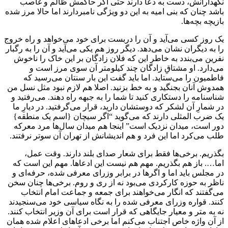
نگهدارانش، دست به دعا دارند حتی اگر حاکمش ظالم و غاصب
باشد چنان که بنی امیه به این دو ویژگی نامبردارند اما حالا مرز شده
بازیچه بچه‌ها.
یک روز کسی می‌آید و آن را دربست برای خود می‌خواهد و راه خروج
را به دیگران نشان می‌دهد. دیگر روز هم یکی می‌آید و آن را به رگبار
نفرین می‌بندد به خاطر این که فلان زادگان بر این خاک را ناخوش
می‌دارد. او مشتاقِ زادگان چند کیلومتر آن سوی مرز است و
فاطمیون را می‌ستاید. اما باید گفت این بار سنتان می‌رسید که
همدوش آنان بجنگید و به خط بزنید. اصلا هم لازم نبود مثل نسل من
شناسنامه را دستکاری کنید تا شما را به جبهه راه دهند. می‌رفتید و
در شمارِ آن لشکر که دوستشان دارید، قرار می‌گرفتید. در دیارِ ما
یک ضرب المثلی دارند که می‌گوید “اگر سیچان {اسم یک منطقه}
دور است، میدان نزدیک است” اینجا هم میدان سال‌ها مرد معرکه
طلب می‌کرد اما این فرد و هم اندیشانش از تهران آن سوتر نرفتند.
بگذریم. برخی‌ها فقط برای شعار صدای بلند دارند. وقت عمل،
اما…. باز هم بگذریم. مهم هم نیست این ادعاها. مهم این است که
در مجلس باید اما و اگر‌ها در برابر وزرای معرفی شده، حرفه‌ای و
ناظر به حوزه کارکردی می‌بود نه از ری و روم. برخی‌ها چنان سخن
می‌گفتند که انگار می‌خواهند برای جمعه و جماعت امام انتخاب
کنند. قواره وزرای معرفی شده را به نگاه سیاسی خود می‌سنجیدند
نه به متر و معیار جایگاهی که قرار است برای آن وزیر انتخاب کنند.
از آن واژه خاص اجتناب می‌کنم اما برخی ادعاهای اعلام شده همان