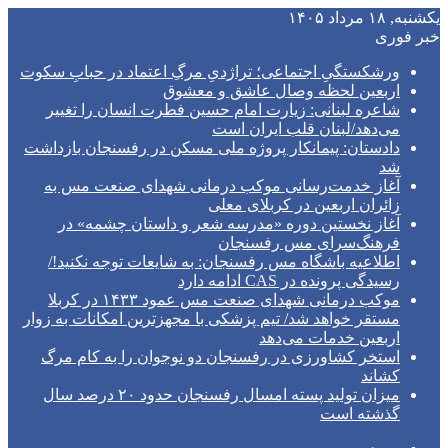
یکشنبه, ۱۸ مرداد ۱۴۰۵
خبر فوری
ورشکستگیِ اجتماعی؛ تراژدیِ مرگِ اعتماد در حبابِ سکوت
اربعین لحظه وصال عاشق و معشوق
شاعره لبنانی: زیارت امام حسین فطرت انسان را تغییر
می‌دهد/لبنان قلب ایران است
دادستان: پیمانکار پروژه ملی مسکن در رفسنجان بازداشت
شد
آغاز خدمت‌رسانی موکب درمانی شهدای صنعت مس به
زائران اربعین در کربلای معلی
آغاز نخستین دوره «مدرسه شعر و داستان چشمه» در
فرهنگ‌سرای مس رفسنجان
اطلاعیه باشگاه مس رفسنجان: به شایعات توجه نکنید!/
رسیدگی پرونده در CAS ادامه دارد
موکب درمانی شهدای صنعت مس عمود ۱۴۳۳ در کربلا
مستقر خواهد شد/ تیم پزشکی با مجهزترین امکانات به زوار
اربعین خدمات می‌دهد
استخر کشاورزی در رفسنجان دو نوجوان را به کام مرگ
کشاند
میزان تولید پسته امسال رفسنجان حدود ۲۰ درصد سال
گذشته است