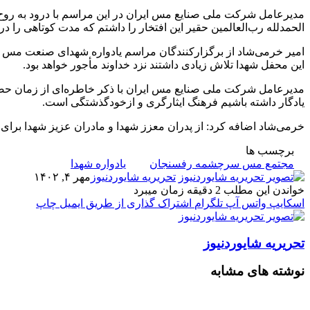
مدیرعامل شرکت ملی صنایع مس ایران در این مراسم با درود به روح 
الحمدلله رب‌العالمین حقیر این افتخار را داشتم که مدت کوتاهی را در
امیر خرمی‌شاد از برگزارکنندگان مراسم یادواره شهدای صنعت مس قدرد
این محفل شهدا تلاش زیادی داشتند نزد خداوند مأجور خواهد بود.
مدیرعامل شرکت ملی صنایع مس ایران با ذکر خاطره‌ای از زمان حضور خ
یادگار داشته باشیم فرهنگ ایثارگری و ازخودگذشتگی است.
خرمی‌شاد اضافه کرد: از پدران معزز شهدا و مادران عزیز شهدا برای 
برچسب ها
مجتمع مس سرچشمه رفسنجان
یادواره شهدا
تحریریه شایوردنیوز
مهر ۴, ۱۴۰۲
خواندن این مطلب 2 دقیقه زمان میبرد
اسکایپ
واتس آپ
تلگرام
اشتراک گذاری از طریق ایمیل
چاپ
تحریریه شایوردنیوز
نوشته های مشابه