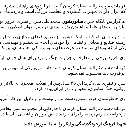
فرمانده سپاه ثارالله استان کرمان گفت: در اردوهای راهیان پیشرفت
که ایران دارای تجهیزات گسترده و عظمت بزرگی است و بازدیدهای نسل 
به گزارش پایگاه خبری
شایوردنیوز
، محمدعلی سردار نظری امروز چهار
بیان روایت‌های غلط و پاشیدن بذر ناامیدی در نسل جوان انقلابی و ا
سردار نظری با تاکید بر اینکه دشمن از طریق فضای مجازی در حال ایج
زمینه صنایع و معادن و نظامی را خودمان انجام می‌دهیم و مهندسی معک
یکی از کشورهای توانمند در عرصه‌های نانو، پزشکی، هسته ای، بیوتکن
وی افزود: برخی از معارف و جزئیات جنگ را باید برای نسل جوان بازگو
فرمانده سپاه ثارالله استان کرمان ادامه داد: امروز یکی از مهمترین
ابرقدرت دنیا محسوب نمی‌شود.
سردار نظری بیان کرد: این ۴۵ سال پس از انقل
روانی، جنگ سایبری، تهدید و …در ایران پیاده کرد.
وی خاطرنشان کرد: دشمن دست بردار نیست و از دلایل این کار آمریکا ه
درخواست داریم زمینه را برای بازدید دانش‌آموزان و آشنایی آنان با
شهدا فرهنگ ازخودگذشتگی و ایثار را به ما آموزش دادند