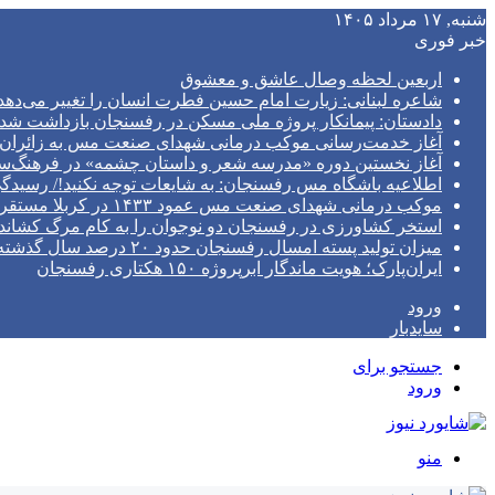
شنبه, ۱۷ مرداد ۱۴۰۵
خبر فوری
اربعین لحظه وصال عاشق و معشوق
شاعره لبنانی: زیارت امام حسین فطرت انسان را تغییر می‌دهد
دادستان: پیمانکار پروژه ملی مسکن در رفسنجان بازداشت شد
آغاز خدمت‌رسانی موکب درمانی شهدای صنعت مس به زائران ا
آغاز نخستین دوره «مدرسه شعر و داستان چشمه» در فرهنگ
اطلاعیه باشگاه مس رفسنجان: به شایعات توجه نکنید!/ رسیدگی پرونده در S
موکب درمانی شهدای صنعت مس عمود ۱۴۳۳ در کربلا مستقر خواهد شد/ تیم پزشکی با مجهزترین امکانات به زوار اربعین خدمات می‌دهد
استخر کشاورزی در رفسنجان دو نوجوان را به کام مرگ کشاند
میزان تولید پسته امسال رفسنجان حدود ۲۰ درصد سال گذشته است
ایران‌پارک؛ هویت ماندگار ابرپروژه ۱۵۰ هکتاری رفسنجان
ورود
سایدبار
جستجو برای
ورود
منو