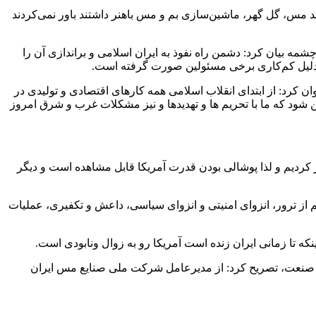
د مس، گل گهر، ماشین‌سازی بم و مس باهنر داشتند باور نمی‌کردند
بیان کرد: دشمن راه نفوذ به ایران اسلامی و براندازی آن را
به دلیل کم‌کاری برخی مسئولین صورت گرفته است.
 کرد: از ابتدای انقلاب اسلامی همه کارهای اقتصادی و تولیدی در
ین شود که ما با تحریم ها و تهدیدها و نیز مشکلات غرب و شرق امروز
در کردیم و لذا پوشالی بودن قدرت آمریکا قابل مشاهده است و دیگر
ورده بود اعم از ترور، انزوای امنیتی و انزوای سیاسی، داعش و تکفیری، عملیات
ه تا زمانی ایران زنده است آمریکا رو به زوال و‌نابودی است.
ان کرمان با قدردانی از مجموعه مس بخاطر برگزاری یادواره شهدای صنعت مس و با گرامیداشت یاد ۲۷ شهید این صنعت، تصریح کرد: از مدیرعامل شرکت ملی صنایع مس ایران