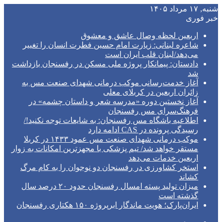
شنبه, ۱۷ مرداد ۱۴۰۵
خبر فوری
اربعین لحظه وصال عاشق و معشوق
شاعره لبنانی: زیارت امام حسین فطرت انسان را تغییر
می‌دهد/لبنان قلب ایران است
دادستان: پیمانکار پروژه ملی مسکن در رفسنجان بازداشت
شد
آغاز خدمت‌رسانی موکب درمانی شهدای صنعت مس به
زائران اربعین در کربلای معلی
آغاز نخستین دوره «مدرسه شعر و داستان چشمه» در
فرهنگ‌سرای مس رفسنجان
اطلاعیه باشگاه مس رفسنجان: به شایعات توجه نکنید!/
رسیدگی پرونده در CAS ادامه دارد
موکب درمانی شهدای صنعت مس عمود ۱۴۳۳ در کربلا
مستقر خواهد شد/ تیم پزشکی با مجهزترین امکانات به زوار
اربعین خدمات می‌دهد
استخر کشاورزی در رفسنجان دو نوجوان را به کام مرگ
کشاند
میزان تولید پسته امسال رفسنجان حدود ۲۰ درصد سال
گذشته است
ایران‌پارک؛ هویت ماندگار ابرپروژه ۱۵۰ هکتاری رفسنجان