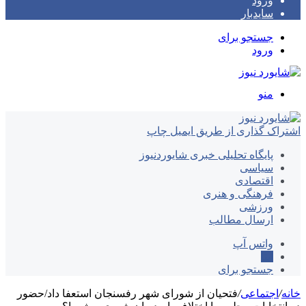
ورود
سایدبار
جستجو برای
ورود
منو
اشتراک گذاری از طریق ایمیل
چاپ
پایگاه تحلیلی خبری شایوردنیوز
سیاسی
اقتصادی
فرهنگی و هنری
ورزشی
ارسال مطالب
واتس آپ
ایتا
جستجو برای
خانه
/
اجتماعی
/
فتحیان از شورای شهر رفسنجان استعفا داد/حضور