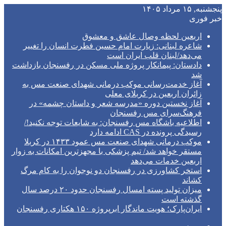
پنجشنبه, ۱۵ مرداد ۱۴۰۵
خبر فوری
اربعین لحظه وصال عاشق و معشوق
شاعره لبنانی: زیارت امام حسین فطرت انسان را تغییر
می‌دهد/لبنان قلب ایران است
دادستان: پیمانکار پروژه ملی مسکن در رفسنجان بازداشت
شد
آغاز خدمت‌رسانی موکب درمانی شهدای صنعت مس به
زائران اربعین در کربلای معلی
آغاز نخستین دوره «مدرسه شعر و داستان چشمه» در
فرهنگ‌سرای مس رفسنجان
اطلاعیه باشگاه مس رفسنجان: به شایعات توجه نکنید!/
رسیدگی پرونده در CAS ادامه دارد
موکب درمانی شهدای صنعت مس عمود ۱۴۳۳ در کربلا
مستقر خواهد شد/ تیم پزشکی با مجهزترین امکانات به زوار
اربعین خدمات می‌دهد
استخر کشاورزی در رفسنجان دو نوجوان را به کام مرگ
کشاند
میزان تولید پسته امسال رفسنجان حدود ۲۰ درصد سال
گذشته است
ایران‌پارک؛ هویت ماندگار ابرپروژه ۱۵۰ هکتاری رفسنجان