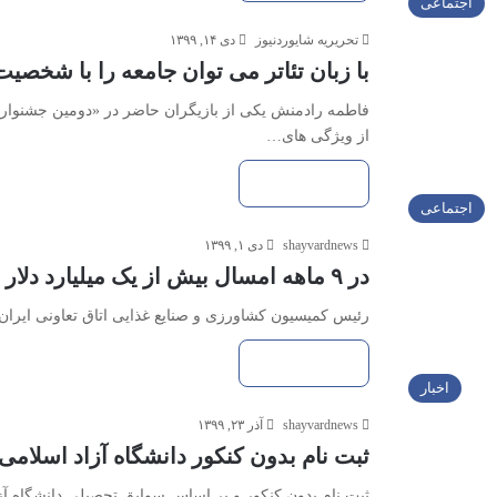
اجتماعی
تحریریه شایوردنیوز
دی ۱۴, ۱۳۹۹
با زبان تئاتر می توان جامعه را با شخصی
فاطمه رادمنش یکی از بازیگران حاضر در «دومین جشنوار
از ویژگی های…
بیشتر بخوانید »
اجتماعی
shayvardnews
دی ۱, ۱۳۹۹
در ۹ ماهه امسال بیش از یک میلیارد دلار پسته از ایران به خارج صادر شد
رئیس کمیسیون کشاورزی و صنایع غذایی اتاق تعاونی ایران گ
بیشتر بخوانید »
اخبار
shayvardnews
آذر ۲۳, ۱۳۹۹
ثبت نام بدون کنکور دانشگاه آزاد اسلا
ثبت نام بدون کنکور و بر اساس سوابق تحصیلی دانشگاه آ