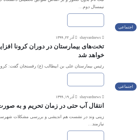
نیمسال دوم…
بیشتر بخوانید »
اجتماعی
shayvardnews
آذر ۲۲, ۱۳۹۹
تخت‌های بیمارستان در دوران کرونا افز
خواهد شد
رئیس بیمارستان علی بن ابیطالب (ع) رفسنجان گفت: کرونا در مو
بیشتر بخوانید »
اجتماعی
shayvardnews
آذر ۱۹, ۱۳۹۹
انتقال آب حتی در زمان تحریم و به صور
زینی وند در نشست هم اندیشی و بررسی مشکلات شهرستان ه
نیازمند…
بیشتر بخوانید »