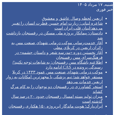
شنبه, ۱۷ مرداد ۱۴۰۵
خبر فوری
اربعین لحظه وصال عاشق و معشوق
شاعره لبنانی: زیارت امام حسین فطرت انسان را تغییر
می‌دهد/لبنان قلب ایران است
دادستان: پیمانکار پروژه ملی مسکن در رفسنجان بازداشت
شد
آغاز خدمت‌رسانی موکب درمانی شهدای صنعت مس به
زائران اربعین در کربلای معلی
آغاز نخستین دوره «مدرسه شعر و داستان چشمه» در
فرهنگ‌سرای مس رفسنجان
اطلاعیه باشگاه مس رفسنجان: به شایعات توجه نکنید!/
رسیدگی پرونده در CAS ادامه دارد
موکب درمانی شهدای صنعت مس عمود ۱۴۳۳ در کربلا
مستقر خواهد شد/ تیم پزشکی با مجهزترین امکانات به زوار
اربعین خدمات می‌دهد
استخر کشاورزی در رفسنجان دو نوجوان را به کام مرگ
کشاند
میزان تولید پسته امسال رفسنجان حدود ۲۰ درصد سال
گذشته است
ایران‌پارک؛ هویت ماندگار ابرپروژه ۱۵۰ هکتاری رفسنجان